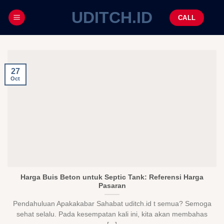
UDITCH.ID
CALL
27
Oct
Harga Buis Beton untuk Septic Tank: Referensi Harga
Pasaran
Pendahuluan Apakakabar Sahabat uditch.id t semua? Semoga
sehat selalu. Pada kesempatan kali ini, kita akan membahas