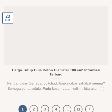
23
Oct
Harga Tutup Buis Beton Diameter 100 cm: Informasi
Terbaru
Pendahuluan Sahabat uditch.id, Apakakabar sahabat semua?
Semoga sehat selalu. Pada kesempatan kali ini, kita akan [...]
1
2
3
4
…
11